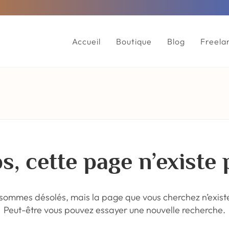
Accueil
Boutique
Blog
Freela
, cette page n’existe 
sommes désolés, mais la page que vous cherchez n’existe
Peut-être vous pouvez essayer une nouvelle recherche.