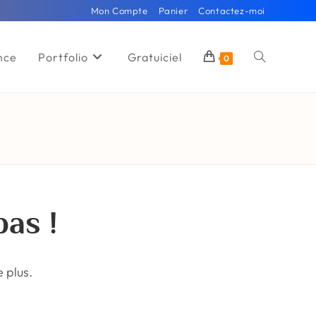
Mon Compte
Panier
Contactez-moi
nce
Portfolio
Gratuiciel
0
pas !
 plus.